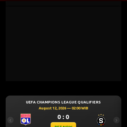
UEFA CHAMPIONS LEAGUE QUALIFIERS
August 12, 2026 — 01:30 WIB
0 : 0
Previous
Next
BET NOW