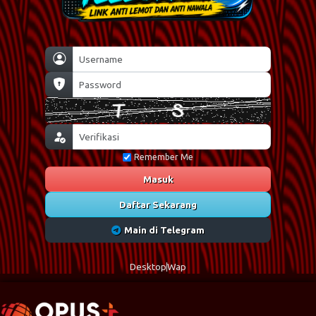
Remember Me
Masuk
Daftar Sekarang
Main di Telegram
Desktop
Wap