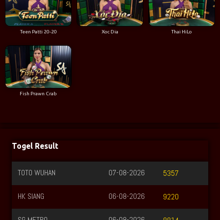
Teen Patti 20-20
Xoc Dia
Thai HiLo
Fish Prawn Crab
Togel Result
TOTO WUHAN
07-08-2026
5357
HK SIANG
06-08-2026
9220