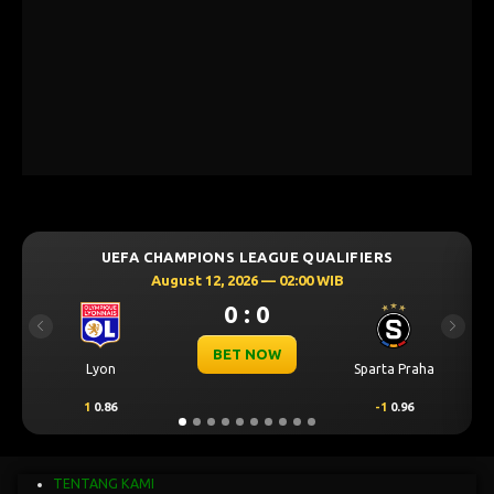
UEFA CHAMPIONS LEAGUE QUALIFIERS
August 12, 2026 — 01:30 WIB
0 : 0
Previous
Next
BET NOW
a
SK Sturm Graz
Fenerbahce
-0.5
0.95
0.5
0.87
TENTANG KAMI