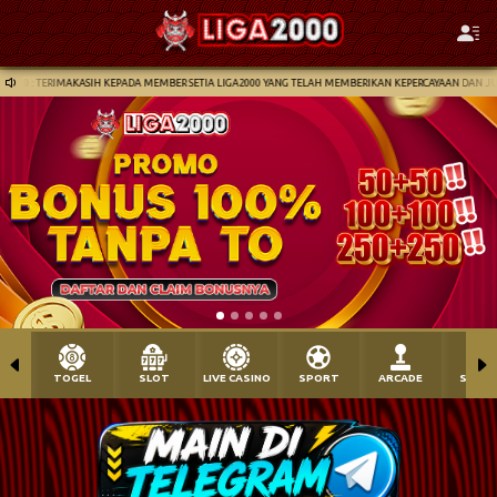
0 : TERIMAKASIH KEPADA MEMBER SETIA LIGA2000 YANG TELAH MEMBERIKAN KEPERCAYAAN DAN JUGA 
TOGEL
SLOT
LIVE CASINO
SPORT
ARCADE
SABU