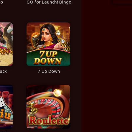
go
GO for Launch! Bingo
uck
7 Up Down