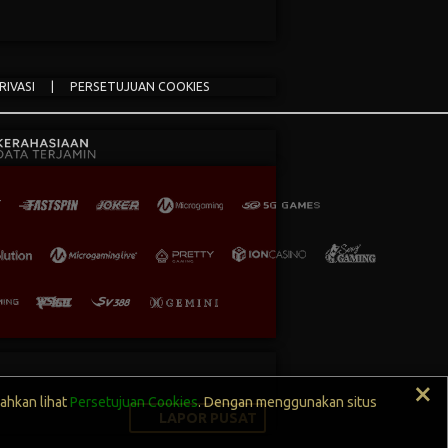
RIVASI
|
PERSETUJUAN COOKIES
×
ahkan lihat
Persetujuan Cookies
. Dengan menggunakan situs
LAPOR PUSAT