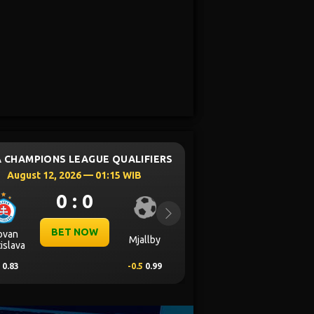
FOOTBALL F24 INTERNATIONAL
FRIENDLY
August 8, 2026 — 05:45 WIB
0 : 0
Next
BET NOW
e-
inland
Netherlands
-0.77
1
0.53