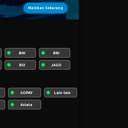
Mainkan Sekarang
BNI
BRI
BSI
JAGO
GOPAY
Lain-lain
Axiata