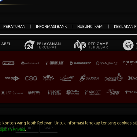
PERATURAN
|
INFORMASI BANK
|
HUBUNGI KAMI
|
KEBIJAKAN P
 konten yang lebih Relevan. Untuk informasi lengkap tentang cookies sil
ijakan Privasi
.
Reserved.
MOBILE
WAP