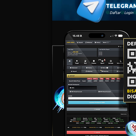
TELEGRA
Daftar
Login