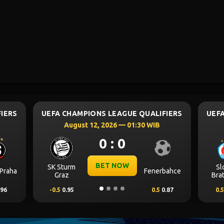
IERS
E-FOOTBALL F24 ELITE CLUB FRIENDLY
E-
August 8, 2026 — 05:30 WIB
0 : 1
BET NOW
Saint-
e-Atletico
e-Inter Milan
oise
Madrid
e-F
1.00
0.00
0.48
0.00
-0.72
-1