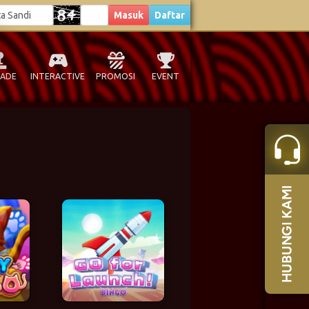
UGA MENDUKUNG KAMI
Selamat datang di Liga2000 : TERIMAKASIH K
Masuk
Daftar
ADE
INTERACTIVE
PROMOSI
EVENT